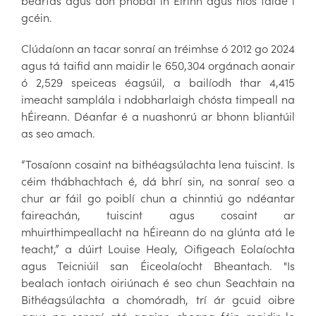
beartas agus don phobal in Éirinn agus níos faide i
gcéin.
Clúdaíonn an tacar sonraí an tréimhse ó 2012 go 2024
agus tá taifid ann maidir le 650,304 orgánach aonair
ó 2,529 speiceas éagsúil, a bailíodh thar 4,415
imeacht samplála i ndobharlaigh chósta timpeall na
hÉireann. Déanfar é a nuashonrú ar bhonn bliantúil
as seo amach.
“Tosaíonn cosaint na bithéagsúlachta lena tuiscint. Is
céim thábhachtach é, dá bhrí sin, na sonraí seo a
chur ar fáil go poiblí chun a chinntiú go ndéantar
faireachán, tuiscint agus cosaint ar
mhuirthimpeallacht na hÉireann do na glúnta atá le
teacht,” a dúirt Louise Healy, Oifigeach Eolaíochta
agus Teicniúil san Éiceolaíocht Bheantach. "Is
bealach iontach oiriúnach é seo chun Seachtain na
Bithéagsúlachta a chomóradh, trí ár gcuid oibre