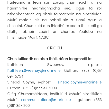
háiteanna is fearr san Eoraip chun teacht ar na
hainmhithe neamhghnácha seo, agus tá ról
ríthábhachtach ag obair faireacháin na hInstitiúide
Muirí maidir leis na pobail sin a rianú agus a
chosaint. Chun cuid den fhiadhúlra seo a fheiceáil go
dlúth, tabhair cuairt ar chuntas YouTube na
hInstitiúide Muirí: NASC
CRÍOCH
Chun tuilleadh eolais a fháil, déan teagmháil le:
Kathleen Sweeney, r-phost:
Kathleen.Sweeney@marine.ie
Guthán. +353 (0)87
094 5754
Sinéad Coyne, r-phost.
sinead.coyne@marine.ie
Guthán. +353 (0)87 947 7090
Oifig Chumarsáidean, Instituiúid Mhuirí hInstitiúide
Muirí
communications@marine.ie
– guthán: +353
(0)91 387 200