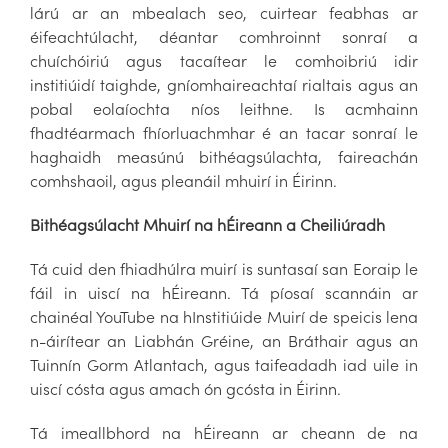
lárú ar an mbealach seo, cuirtear feabhas ar
éifeachtúlacht, déantar comhroinnt sonraí a
chuíchóiriú agus tacaítear le comhoibriú idir
institiúidí taighde, gníomhaireachtaí rialtais agus an
pobal eolaíochta níos leithne. Is acmhainn
fhadtéarmach fhíorluachmhar é an tacar sonraí le
haghaidh measúnú bithéagsúlachta, faireachán
comhshaoil, agus pleanáil mhuirí in Éirinn.
Bithéagsúlacht Mhuirí na hÉireann a Cheiliúradh
Tá cuid den fhiadhúlra muirí is suntasaí san Eoraip le
fáil in uiscí na hÉireann. Tá píosaí scannáin ar
chainéal YouTube na hInstitiúide Muirí de speicis lena
n-áirítear an Liabhán Gréine, an Bráthair agus an
Tuinnín Gorm Atlantach, agus taifeadadh iad uile in
uiscí cósta agus amach ón gcósta in Éirinn.
Tá imeallbhord na hÉireann ar cheann de na