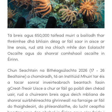
Tá breis agus 650,000 taifead muirí a bailíodh thar
thréimhse dhá bhliain déag ar fáil saor in aisce ar
líne anois, rud atá ina chloch mhíle don Eolaíocht
Oscailte agus do shonraí comhshaoil oscailte in
Éirinn.
Chun Seachtain na Bithéagsúlachta 2026 (17 - 26
Bealtaine) a chomóradh, tá an Institiúid Mhuirí tar éis
a tacar sonraí inveirteabrach beantach faoin
gCreat-Treoir Uisce a chur ar fáil go poiblí den chéad
uair, rud a chuireann breis agus deich mbliana de
shonraí suirbhéireachta ghrinneall na farraige ar fáil
do thaighdeoirí, do phleanálaithe, do lucht ceaptha