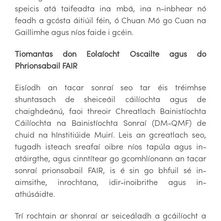
speicis atá taifeadta ina mbá, ina n-inbhear nó
feadh a gcósta áitiúil féin, ó Chuan Mó go Cuan na
Gaillimhe agus níos faide i gcéin.
Tiomantas don Eolaíocht Oscailte agus do
Phrionsabail FAIR
Eisíodh an tacar sonraí seo tar éis tréimhse
shuntasach de sheiceáil cáilíochta agus de
chaighdeánú, faoi threoir Chreatlach Bainistíochta
Cáilíochta na Bainistíochta Sonraí (DM-QMF) de
chuid na hInstitiúide Muirí. Leis an gcreatlach seo,
tugadh isteach sreafaí oibre níos tapúla agus in-
atáirgthe, agus cinntítear go gcomhlíonann an tacar
sonraí prionsabail FAIR, is é sin go bhfuil sé in-
aimsithe, inrochtana, idir-inoibrithe agus in-
athúsáidte.
Trí rochtain ar shonraí ar seiceáladh a gcáilíocht a