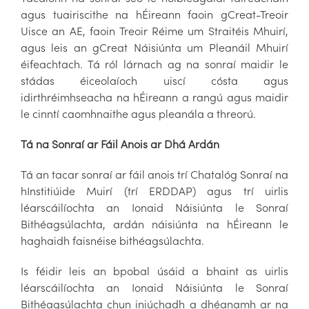
agus tuairiscithe na hÉireann faoin gCreat-Treoir
Uisce an AE, faoin Treoir Réime um Straitéis Mhuirí,
agus leis an gCreat Náisiúnta um Pleanáil Mhuirí
éifeachtach. Tá ról lárnach ag na sonraí maidir le
stádas éiceolaíoch uiscí cósta agus
idirthréimhseacha na hÉireann a rangú agus maidir
le cinntí caomhnaithe agus pleanála a threorú.
Tá na Sonraí ar Fáil Anois ar Dhá Ardán
Tá an tacar sonraí ar fáil anois trí Chatalóg Sonraí na
hInstitiúide Muirí (trí ERDDAP) agus trí uirlis
léarscáilíochta an Ionaid Náisiúnta le Sonraí
Bithéagsúlachta, ardán náisiúnta na hÉireann le
haghaidh faisnéise bithéagsúlachta.
Is féidir leis an bpobal úsáid a bhaint as uirlis
léarscáilíochta an Ionaid Náisiúnta le Sonraí
Bithéagsúlachta chun iniúchadh a dhéanamh ar na