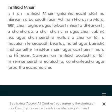
Institiúid Mhuirí
Is í an Institiúid Mhuirí gníomhaireacht stáit na
hÉireann a bunaíodh faoin Acht um Fhoras na Mara,
1991, chun taighde agus forbairt mhuirí a dhéanamh,
a chomhordú, a chur chun cinn agus chun cabhrú
leo, agus chun seirbhísí rialtais a chur ar fáil a
thacaíonn le ceapadh beartas, rialáil agus bainistiú
inbhuanaithe limistéar muirí agus acmhainní mara
na hÉireann. Cuireann an Institiúid tacaíocht ar fáil
trí réimse seirbhísí eolaíochta, comhairleacha agus
forbartha eacnamaíche.
By clicking “Accept All Cookies”, you agree to the storing of
cookies on your device to enhance site navigation and