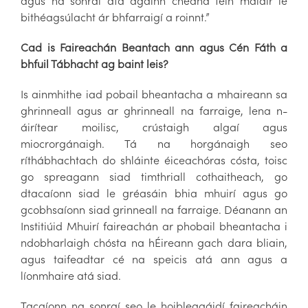
agus na sonraí atá againn cheana féin maidir le
bithéagsúlacht ár bhfarraigí a roinnt.”
Cad is Faireachán Beantach ann agus Cén Fáth a
bhfuil Tábhacht ag baint leis?
Is ainmhithe iad pobail bheantacha a mhaireann sa
ghrinneall agus ar ghrinneall na farraige, lena n-
áirítear moilisc, crústaigh algaí agus
miocrorgánaigh. Tá na horgánaigh seo
ríthábhachtach do shláinte éiceachóras cósta, toisc
go spreagann siad timthriall cothaitheach, go
dtacaíonn siad le gréasáin bhia mhuirí agus go
gcobhsaíonn siad grinneall na farraige. Déanann an
Institiúid Mhuirí faireachán ar phobail bheantacha i
ndobharlaigh chósta na hÉireann gach dara bliain,
agus taifeadtar cé na speicis atá ann agus a
líonmhaire atá siad.
Tacaíonn na sonraí seo le hoibleagáidí faireacháin