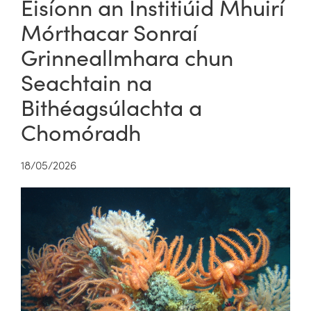
Eisíonn an Institiúid Mhuirí
Mórthacar Sonraí
Grinneallmhara chun
Seachtain na
Bithéagsúlachta a
Chomóradh
18/05/2026