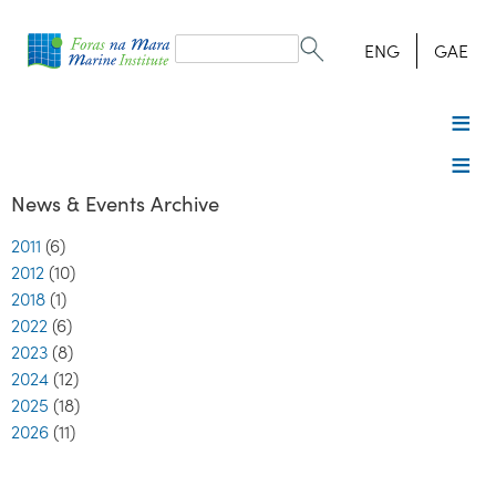
Search
form
Search
ENG
GAE
News & Events Archive
2011
(6)
2012
(10)
2018
(1)
2022
(6)
2023
(8)
2024
(12)
2025
(18)
2026
(11)