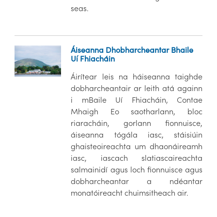
seas.
Áiseanna Dhobharcheantar Bhaile
Uí Fhiacháin
Áirítear leis na háiseanna taighde
dobharcheantair ar leith atá againn
i mBaile Uí Fhiacháin, Contae
Mhaigh Eo saotharlann, bloc
riaracháin, gorlann fionnuisce,
áiseanna tógála iasc, stáisiúin
ghaisteoireachta um dhaonáireamh
iasc, iascach slatiascaireachta
salmainidí agus loch fionnuisce agus
dobharcheantar a ndéantar
monatóireacht chuimsitheach air.