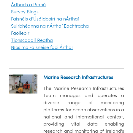
Árthach a Rianú
Survey Blogs
Faisnéis d’Úsáideoirí na nÁrthaí
Suirbhéanna na nÁrthaí Eachtracha
Faoileoir
Tionscadail Reatha
Níos mó Faisnéise faoi Árthaí
Marine Research Infrastructures
The Marine Research Infrastructures
Team manages and operates a
diverse range of monitoring
platforms for ocean observations in a
national and international context,
providing vital data enabling
research and monitoring of Ireland's