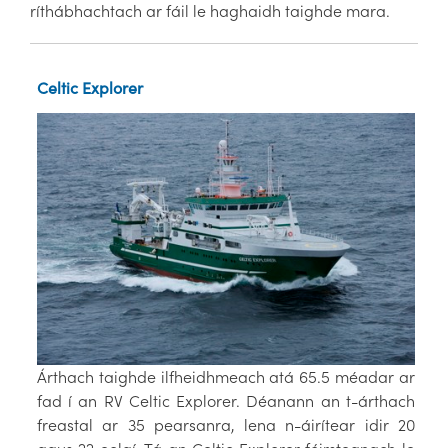
ríthábhachtach ar fáil le haghaidh taighde mara.
Celtic Explorer
Árthach taighde ilfheidhmeach atá 65.5 méadar ar
fad í an RV Celtic Explorer. Déanann an t-árthach
freastal ar 35 pearsanra, lena n-áirítear idir 20