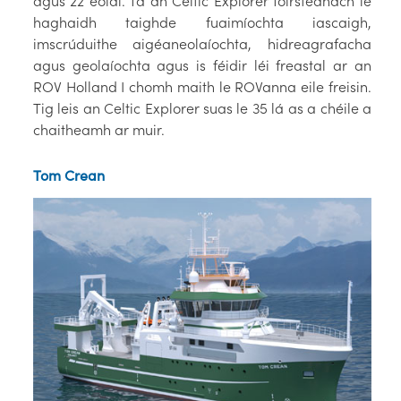
agus 22 eolaí. Tá an Celtic Explorer fóirsteanach le
haghaidh taighde fuaimíochta iascaigh,
imscrúduithe aigéaneolaíochta, hidreagrafacha
agus geolaíochta agus is féidir léi freastal ar an
ROV Holland I chomh maith le ROVanna eile freisin.
Tig leis an Celtic Explorer suas le 35 lá as a chéile a
chaitheamh ar muir.
Tom Crean