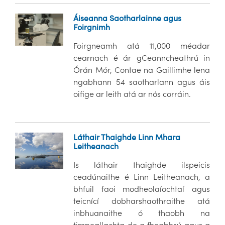
Áiseanna Saotharlainne agus
Foirgnimh
Foirgneamh atá 11,000 méadar
cearnach é ár gCeanncheathrú in
Órán Mór, Contae na Gaillimhe lena
ngabhann 54 saotharlann agus áis
oifige ar leith atá ar nós corráin.
Láthair Thaighde Linn Mhara
Leitheanach
Is láthair thaighde ilspeicis
ceadúnaithe é Linn Leitheanach, a
bhfuil faoi modheolaíochtaí agus
teicnící dobharshaothraithe atá
inbhuanaithe ó thaobh na
timpeallachta de a fheabhsú agus a