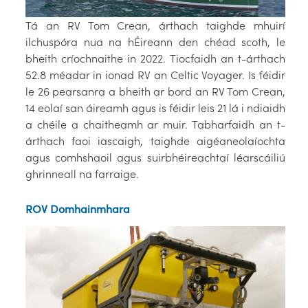
Tá an RV Tom Crean, árthach taighde mhuirí
ilchuspóra nua na hÉireann den chéad scoth, le
bheith críochnaithe in 2022. Tiocfaidh an t-árthach
52.8 méadar in ionad RV an Celtic Voyager. Is féidir
le 26 pearsanra a bheith ar bord an RV Tom Crean,
14 eolaí san áireamh agus is féidir leis 21 lá i ndiaidh
a chéile a chaitheamh ar muir. Tabharfaidh an t-
árthach faoi iascaigh, taighde aigéaneolaíochta
agus comhshaoil agus suirbhéireachtaí léarscáiliú
ghrinneall na farraige.
ROV Domhainmhara