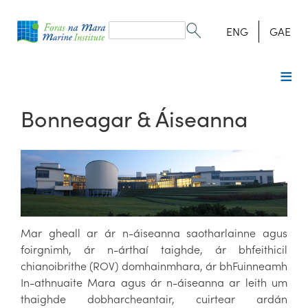
Search
form
Search
ENG
GAE
Bonneagar & Áiseanna
Mar gheall ar ár n-áiseanna saotharlainne agus
foirgnimh, ár n-árthaí taighde, ár bhfeithicil
chianoibrithe (ROV) domhainmhara, ár bhFuinneamh
In-athnuaite Mara agus ár n-áiseanna ar leith um
thaighde dobharcheantair, cuirtear ardán