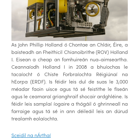
As John Phillip Holland ó Chontae an Chláir, Éire, a
baisteadh an Fheithicil Chianoibrithe (ROV) Holland
I. Eisean a cheap an fomhuireán nua-aimseartha.
Ceannaíodh Holland I in 2008 a bhuíochas le
tacaíocht ó Chiste Forbraíochta Réigiúnaí na
hEorpa (ERDF). Is féidir leis dul de suas le 3,000
méadar faoin uisce agus tá sé feistithe le físeán
agus le ceamaraí grianghraif shocair ardghléine. Is
féidir leis samplaí íogaire a thógáil ó ghrinneall na
farraige agus tá sé in ann déileáil leis an dúrud
trealamh eolaíochta.
Sceidil na nÁrthaí