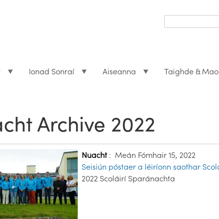
Search
form
Search
t
Ionad Sonraí
Aiseanna
Taighde & Mao
cht Archive 2022
Nuacht
:
Meán Fómhair 15, 2022
Seisiún póstaer a léiríonn saothar Sc
2022 Scoláirí Sparánachta