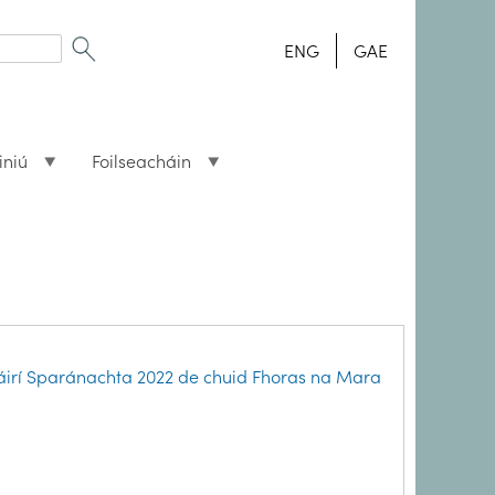
ENG
GAE
iniú
Foilseacháin
oláirí Sparánachta 2022 de chuid Fhoras na Mara