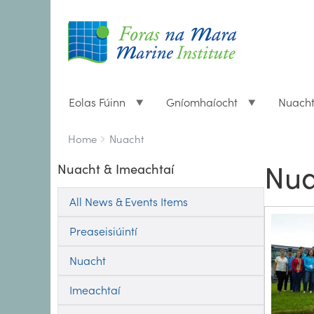
Eolas Fúinn
Gníomhaíocht
Nuach
Breadcrumbs
You
Home
Nuacht
are
Nua
Nuacht & Imeachtaí
here:
All News & Events Items
Preaseisiúintí
Nuacht
Imeachtaí