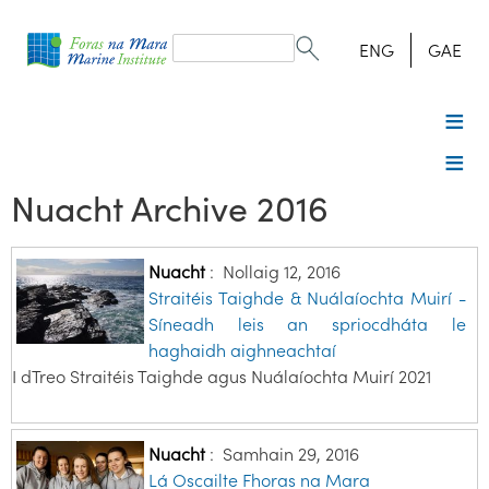
Search
form
Search
ENG
GAE
Nuacht Archive 2016
Nuacht
:
Nollaig 12, 2016
Straitéis Taighde & Nuálaíochta Muirí -
Síneadh leis an spriocdháta le
haghaidh aighneachtaí
I dTreo Straitéis Taighde agus Nuálaíochta Muirí 2021
Nuacht
:
Samhain 29, 2016
Lá Oscailte Fhoras na Mara